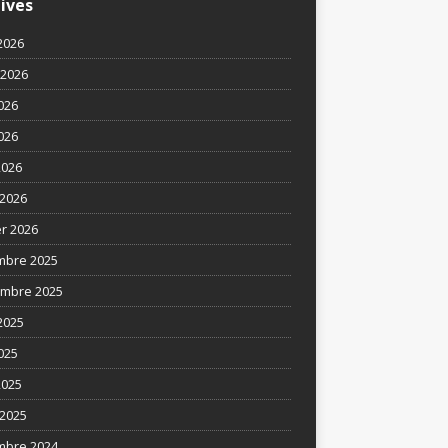
ives
2026
t 2026
2026
026
2026
2026
er 2026
mbre 2025
mbre 2025
2025
025
2025
2025
mbre 2024