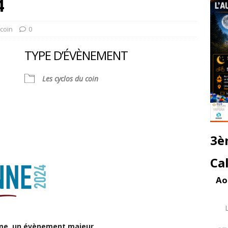
4
 coin
0
TYPE D’ÉVÈNEMENT
Les cyclos du coin
3è
alendrier Google
iCalendar
Ca
Ao
sme, un évènement majeur