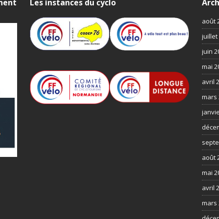
nnent
Les instances du cyclo
Arch
août 
juille
juin 
mai 2
avril 
mars 
janvi
déce
septe
août 
mai 2
avril 
mars 
déce