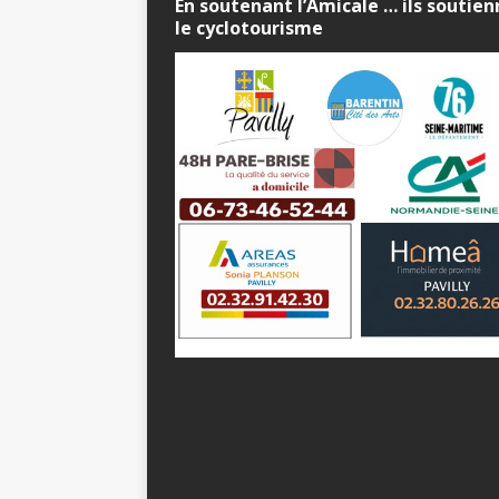
En soutenant l’Amicale … ils soutie
le cyclotourisme