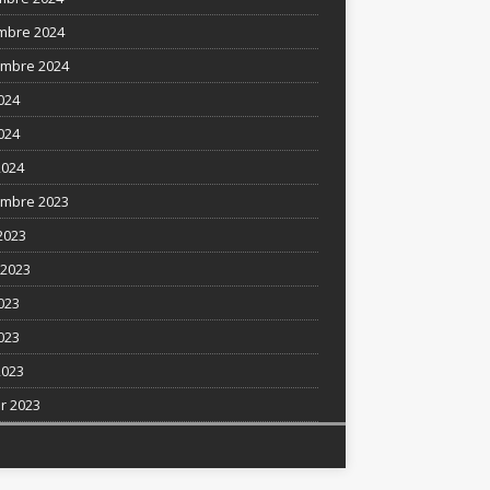
mbre 2024
mbre 2024
2024
024
2024
mbre 2023
2023
t 2023
2023
023
2023
er 2023