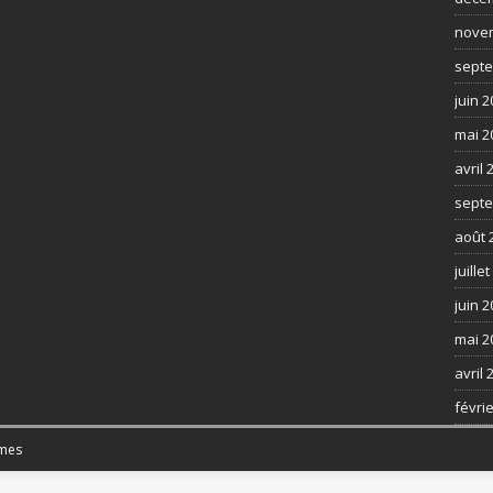
nove
septe
juin 
mai 2
avril 
septe
août 
juille
juin 
mai 2
avril 
févri
mes