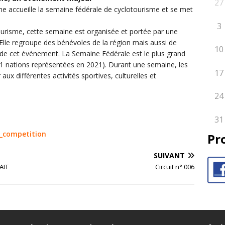
27
nne accueille la semaine fédérale de cyclotourisme et se met
3
ourisme, cette semaine est organisée et portée par une
lle regroupe des bénévoles de la région mais aussi de
10
e de cet événement. La Semaine Fédérale est le plus grand
 nations représentées en 2021). Durant une semaine, les
17
 aux différentes activités sportives, culturelles et
24
31
ct_competition
Pr
SUIVANT
AIT
Circuit n° 006