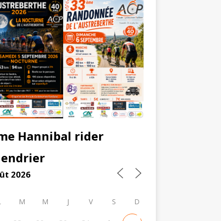
me Hannibal rider
lendrier
ût 2026
L
M
M
J
V
S
D