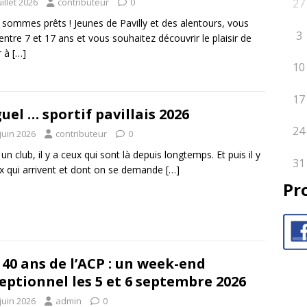
27
uillet 2026
contributeur
0
sommes prêts ! Jeunes de Pavilly et des alentours, vous
3
entre 7 et 17 ans et vous souhaitez découvrir le plaisir de
r à
[…]
10
17
uel … sportif pavillais 2026
24
juin 2026
contributeur
0
un club, il y a ceux qui sont là depuis longtemps. Et puis il y
31
x qui arrivent et dont on se demande
[…]
Pr
 40 ans de l’ACP : un week-end
eptionnel les 5 et 6 septembre 2026
juin 2026
admin
0