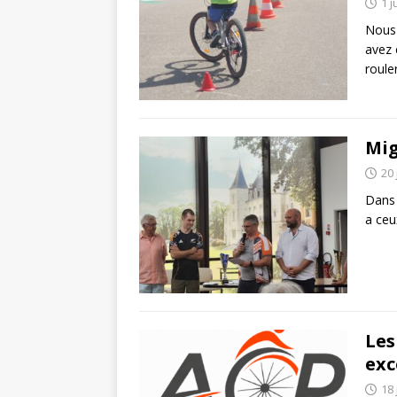
1 j
Nous 
avez 
roule
Mig
20 
Dans 
a ceu
Les
exc
18 