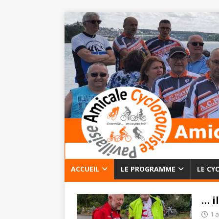
ACCUEIL
LE PROGRAMME
LE CY
… i
1 