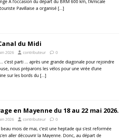
ange À l’occasion du départ du BRM 600 km, l’Amicale
touriste Pavillaise a organisé
[…]
Canal du Midi
uin 2026
contributeur
0
 … c’est parti … après une grande diagonale pour rejoindre
use, nous préparons les vélos pour une virée d’une
ne sur les bords du
[…]
age en Mayenne du 18 au 22 mai 2026.
uin 2026
contributeur
0
 beau mois de mai, c’est une heptade qui s’est reformée
s’en aller découvrir la Mayenne. Donc, au départ de