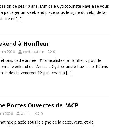
ccasion de ses 40 ans, l’Amicale Cyclotouriste Pavillaise vous
e à partager un week-end placé sous le signe du vélo, de la
vialité et
[…]
kend à Honfleur
juin 2026
contributeur
0
étions, cette année, 31 amicalistes, à Honfleur, pour le
tionnel weekend de l’Amicale Cyclotouriste Pavillaise. Réunis
mille dès le vendredi 12 juin, chacun
[…]
e Portes Ouvertes de l’ACP
uin 2026
admin
0
atinée placée sous le signe de la découverte et de