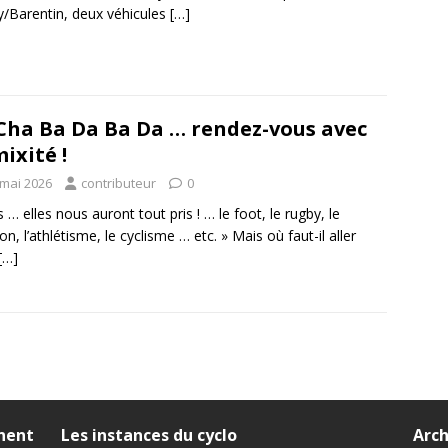
ly/Barentin, deux véhicules
[…]
Cha Ba Da Ba Da … rendez-vous avec
mixité !
 mai 2026
contributeur
0
s … elles nous auront tout pris ! … le foot, le rugby, le
on, l’athlétisme, le cyclisme … etc. » Mais où faut-il aller
[…]
nnent
Les instances du cyclo
Arch