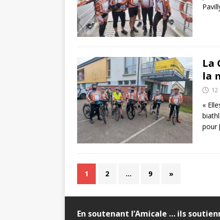
Pavil
La 
la 
12
« Elle
biathl
pour
1
2
…
9
»
En soutenant l’Amicale … ils soutie