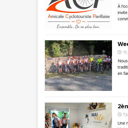
À l’o
invit
convi
Wee
15 
Nous 
tradi
en fa
2èm
7 j
Une m