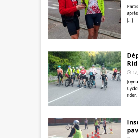
Partis
après
[…]
Dép
Rid
13 
Joyeu
Cyclo
rider
Ins
pav