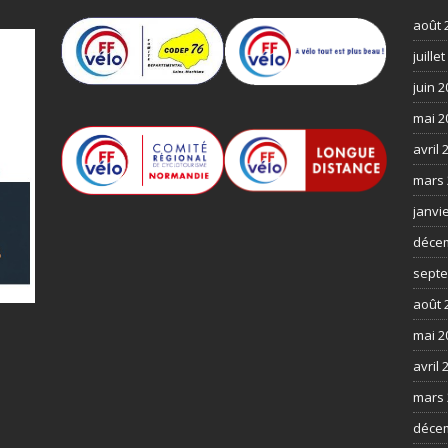
août 
juille
juin 
mai 2
avril 
mars 
janvi
déce
septe
août 
mai 2
avril 
mars 
déce