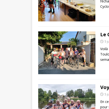
l’éch
Cyclo
Le 
5 j
Voilà
Toulo
semai
Voy
5 j
En ce
pour 