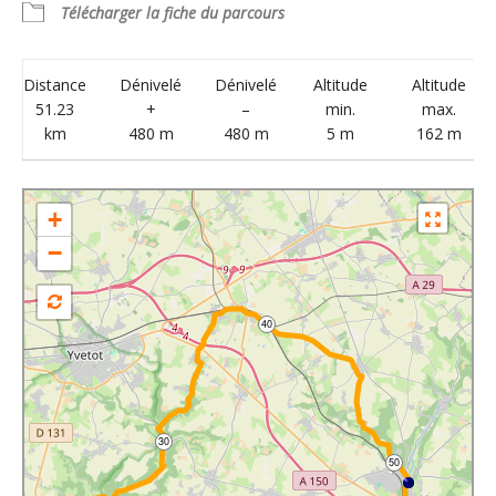
Télécharger la fiche du parcours
Distance
Dénivelé
Dénivelé
Altitude
Altitude
51.23
+
–
min.
max.
km
480 m
480 m
5 m
162 m
+
−
40
30
50