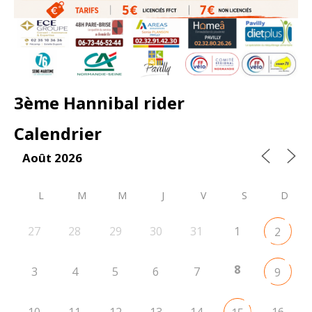
3ème Hannibal rider
Calendrier
Août 2026
L
M
M
J
V
S
D
27
28
29
30
31
1
2
8
3
4
5
6
7
9