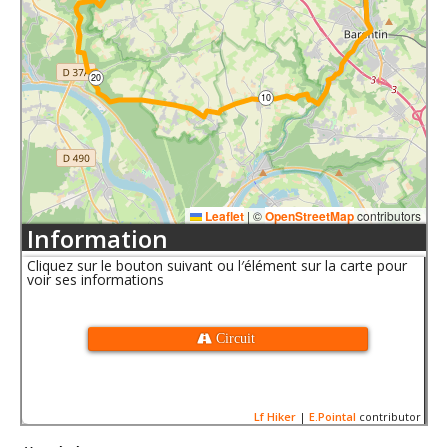
20
10
Leaflet
|
©
OpenStreetMap
contributors
Information
Cliquez sur le bouton suivant ou l′élément sur la carte pour
voir ses informations
 Circuit
Lf Hiker
|
E.Pointal
contributor