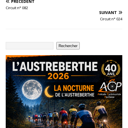
PRÉCÉDENT
Circuit n° 082
SUIVANT
Circuit n° 024
Nom:
n°4 - 52 km-10594
Distance:
51,3 km
Altitude minimum:
5 m
400
Altitude maximum:
163 m
Montée cumulée:
497 m
Altitude (m)
Descente cumulée :
497 
200
Rechercher
Durée:
2:16'37"
0
-200
20
40
Distance (km)