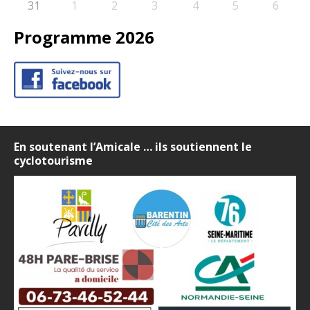
31
1
2
3
4
5
6
Programme 2026
En soutenant l’Amicale … ils soutiennent le
cyclotourisme