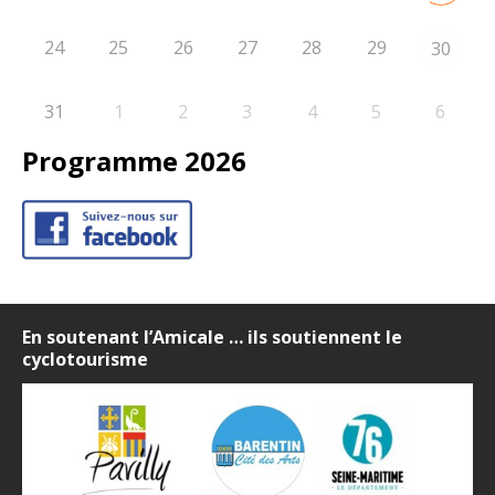
24
25
26
27
28
29
30
31
1
2
3
4
5
6
Programme 2026
En soutenant l’Amicale … ils soutiennent le
cyclotourisme