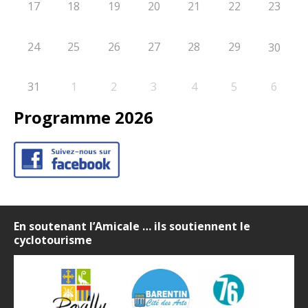
17
18
19
20
21
22
23
24
25
26
27
28
29
30
31
1
2
3
4
5
6
Programme 2026
En soutenant l’Amicale … ils soutiennent le
cyclotourisme