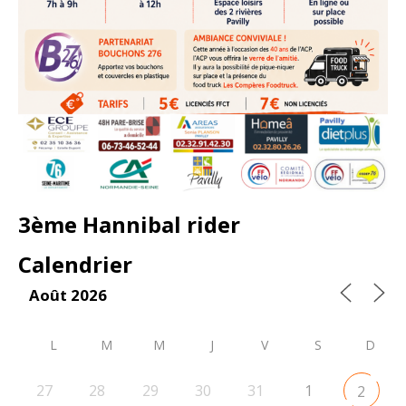
3ème Hannibal rider
Calendrier
Août 2026
L
M
M
J
V
S
D
27
28
29
30
31
1
2