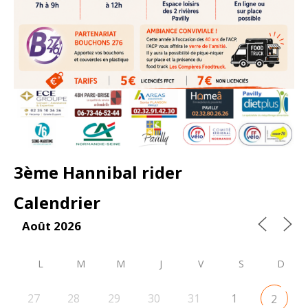
3ème Hannibal rider
Calendrier
Août 2026
L
M
M
J
V
S
D
27
28
29
30
31
1
2