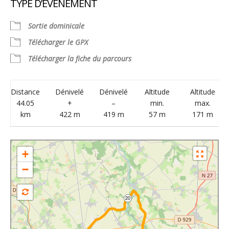
TYPE D’ÉVÈNEMENT
Télécharger ICS
Calendrier Google
Sortie dominicale
Télécharger le GPX
Télécharger la fiche du parcours
Distance
Dénivelé
Dénivelé
Altitude
Altitude
44.05
+
–
min.
max.
km
422 m
419 m
57 m
171 m
+
−
20