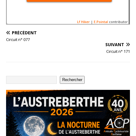
Lf Hiker
|
E.Pointal
contributor
PRÉCÉDENT
Circuit n° 077
SUIVANT
Circuit n° 171
Nom:
Circuit n038-17906
Distance:
44,1 km
Altitude minimum:
57 m
400
Altitude maximum:
172 m
Montée cumulée:
417 m
Altitude (m)
Descente cumulée :
417 
200
Rechercher
Durée:
1:57'29"
0
-200
20
40
Distance (km)