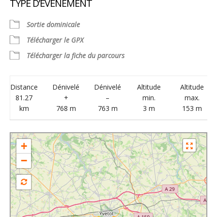
TYPE D’ÉVÈNEMENT
Télécharger ICS
Calendrier Google
Sortie dominicale
Télécharger le GPX
Télécharger la fiche du parcours
Distance
Dénivelé
Dénivelé
Altitude
Altitude
81.27
+
–
min.
max.
km
768 m
763 m
3 m
153 m
+
−