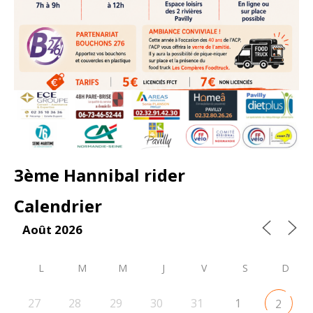
3ème Hannibal rider
Calendrier
Août 2026
L
M
M
J
V
S
D
27
28
29
30
31
1
2