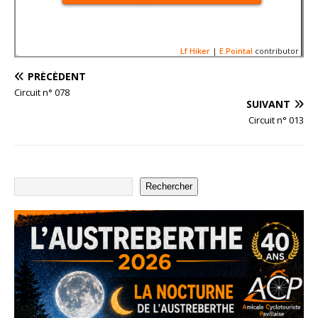
Lf Hiker
|
E.Pointal
contributor
PRÉCÉDENT
Circuit n° 078
SUIVANT
Circuit n° 013
Nom:
Circuit n026-17909
Distance:
81,3 km
Altitude minimum:
2 m
400
Altitude maximum:
153 m
Montée cumulée:
771 m
Altitude (m)
Descente cumulée :
771 
200
Rechercher
Durée:
3:36'44"
0
-200
30
60
Distance (km)