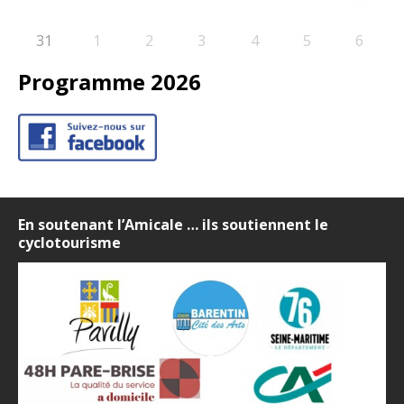
31
1
2
3
4
5
6
Programme 2026
En soutenant l’Amicale … ils soutiennent le
cyclotourisme