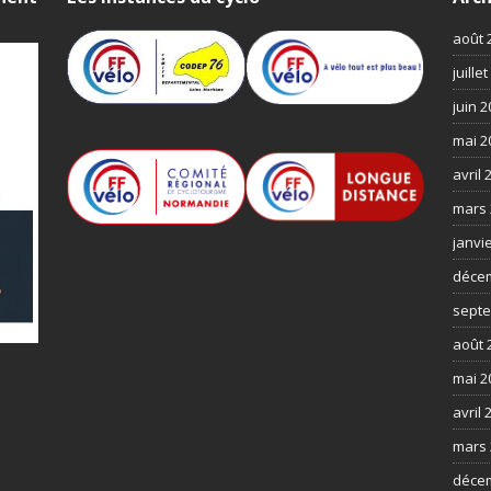
août 
juille
juin 
mai 2
avril 
mars 
janvi
déce
septe
août 
mai 2
avril 
mars 
déce