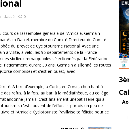
ional
n classé
0
u cours de l’assemblée générale de l’Amicale, Germain
, par Alain Daniel, membre du Comité Directeur du Comité
ophée du Brevet de Cyclotourisme National. Avec une
in a visité, à vélo, les 96 départements de la France
n des six lieux remarquables sélectionnés par la Fédération
. Patiemment, durant 30 ans, Germain a sillonné les routes
(Corse comprise) et d’est en ouest, avec
3è
reté. A titre d’exemple, à Corte, en Corse, cherchant à
Ca
e des refus, à la fois, au bar, à la médiathèque, au collège
abandonne jamais. C’est finalement unepâtisserie qui a
Ao
lotourisme, c’est souvent de l’effort et parfois un peu de
re et l’Amicale Cyclotouriste Pavillaise te félicite pour ce