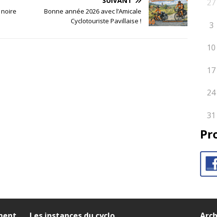
SUIVANT
27
 noire
Bonne année 2026 avec l’Amicale
Cyclotouriste Pavillaise !
3
10
17
24
31
Pr
nnent
Les instances du cyclo
Arch