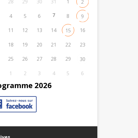
28
29
30
31
1
2
7
4
5
6
8
9
11
12
13
14
16
15
18
19
20
21
22
23
25
26
27
28
29
30
1
2
3
4
5
6
ogramme 2026
ives