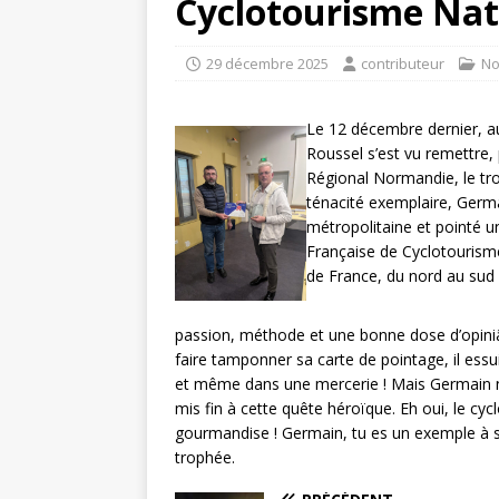
Cyclotourisme Nat
29 décembre 2025
contributeur
No
Le 12 décembre dernier, a
Roussel s’est vu remettre
Régional Normandie, le tr
ténacité exemplaire, Germa
métropolitaine et pointé u
Française de Cyclotourisme
de France, du nord au sud 
passion, méthode et une bonne dose d’opiniât
faire tamponner sa carte de pointage, il essui
et même dans une mercerie ! Mais Germain n’
mis fin à cette quête héroïque. Eh oui, le cyc
gourmandise ! Germain, tu es un exemple à suiv
trophée.