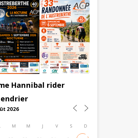
me Hannibal rider
lendrier
ût 2026
L
M
M
J
V
S
D