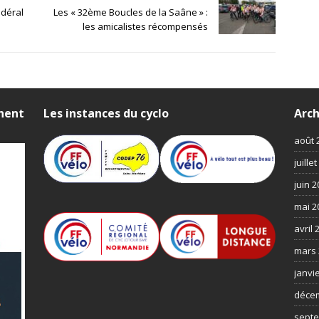
édéral
Les « 32ème Boucles de la Saâne » :
les amicalistes récompensés
nnent
Les instances du cyclo
Arch
août 
juille
juin 
mai 2
avril 
mars 
janvi
déce
septe