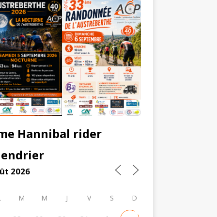
me Hannibal rider
lendrier
ût 2026
L
M
M
J
V
S
D