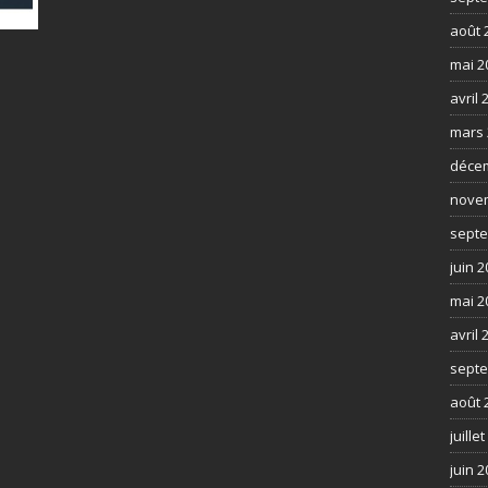
août 
mai 2
avril 
mars 
déce
nove
septe
juin 
mai 2
avril 
septe
août 
juille
juin 