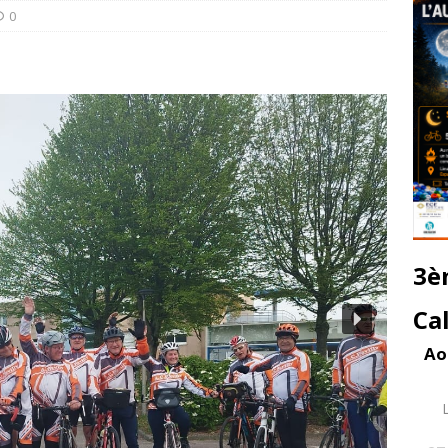
0
3è
Ca
Ao