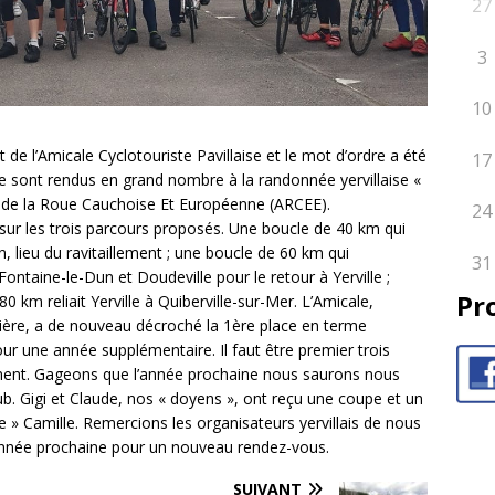
27
3
10
 de l’Amicale Cyclotouriste Pavillaise et le mot d’ordre a été
17
se sont rendus en grand nombre à la randonnée yervillaise «
n de la Roue Cauchoise Et Européenne (ARCEE).
24
 sur les trois parcours proposés. Une boucle de 40 km qui
, lieu du ravitaillement ; une boucle de 60 km qui
31
Fontaine-le-Dun et Doudeville pour le retour à Yerville ;
Pr
0 km reliait Yerville à Quiberville-sur-Mer. L’Amicale,
nière, a de nouveau décroché la 1ère place en terme
 pour une année supplémentaire. Il faut être premier trois
ement. Gageons que l’année prochaine nous saurons nous
ub. Gigi et Claude, nos « doyens », ont reçu une coupe et un
 » Camille. Remercions les organisateurs yervillais de nous
l’année prochaine pour un nouveau rendez-vous.
SUIVANT