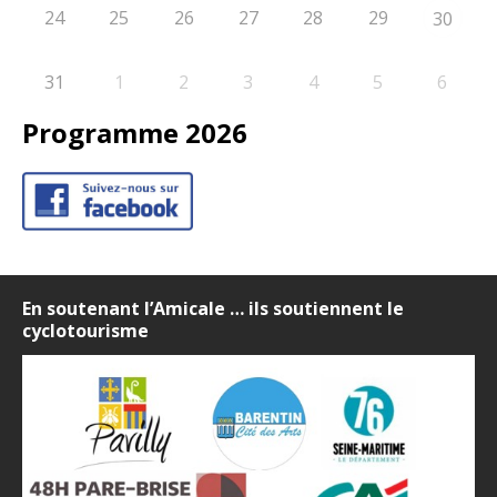
24
25
26
27
28
29
30
31
1
2
3
4
5
6
Programme 2026
En soutenant l’Amicale … ils soutiennent le
cyclotourisme