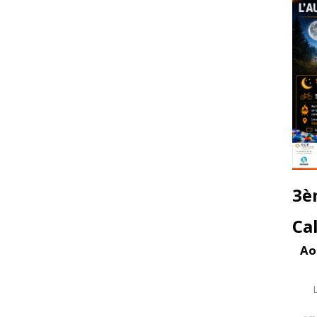
3è
Ca
Ao