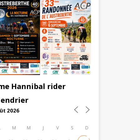
me Hannibal rider
lendrier
ût 2026
L
M
M
J
V
S
D