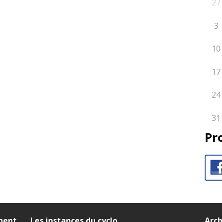
27
3
10
17
24
31
Pr
nnent
Les instances du cyclo
Arch