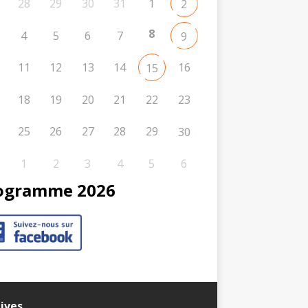
28
29
30
31
1
2
8
4
5
6
7
9
11
12
13
14
16
15
18
19
20
21
22
23
25
26
27
28
29
30
1
2
3
4
5
6
ogramme 2026
ives