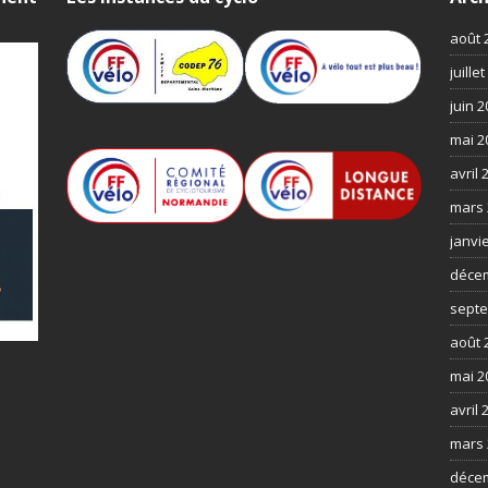
août 
juille
juin 
mai 2
avril 
mars 
janvi
déce
septe
août 
mai 2
avril 
mars 
déce