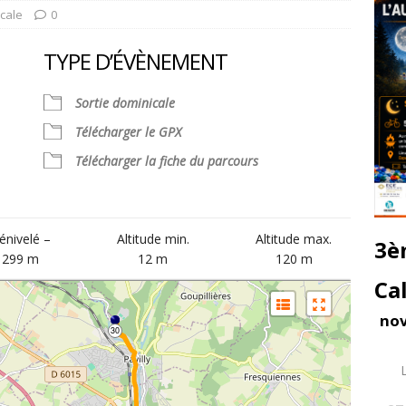
icale
0
TYPE D’ÉVÈNEMENT
Sortie dominicale
Télécharger le GPX
Télécharger la fiche du parcours
alendrier Google
iCalendar
énivelé –
Altitude min.
Altitude max.
3è
299 m
12 m
120 m
Ca
no
30