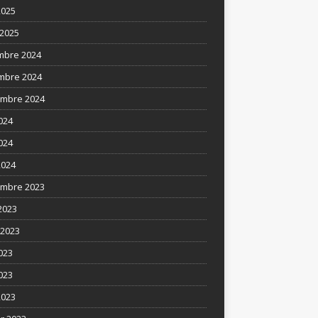
2025
2025
mbre 2024
mbre 2024
mbre 2024
2024
024
2024
mbre 2023
2023
t 2023
2023
023
2023