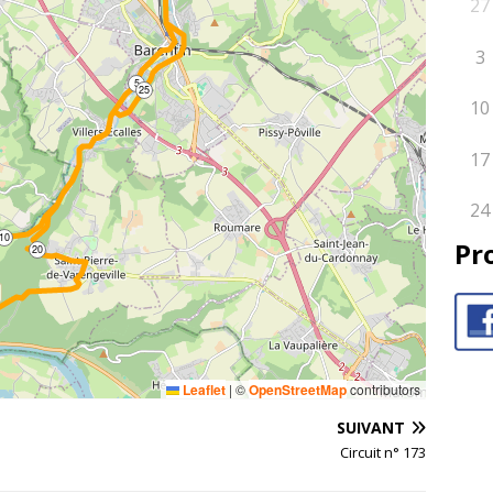
27
3
5
25
10
17
24
10
Pr
20
Leaflet
|
©
OpenStreetMap
contributors
SUIVANT
Circuit n° 173