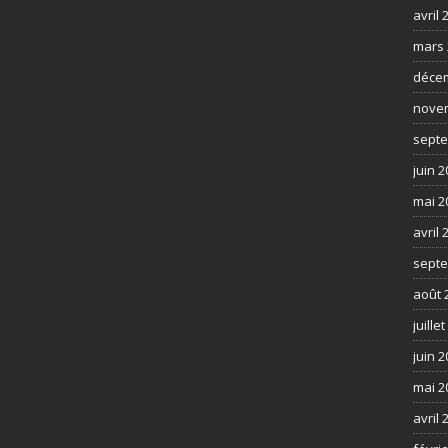
avril 
mars 
déce
nove
septe
juin 
mai 2
avril 
septe
août 
juille
juin 
mai 2
avril 