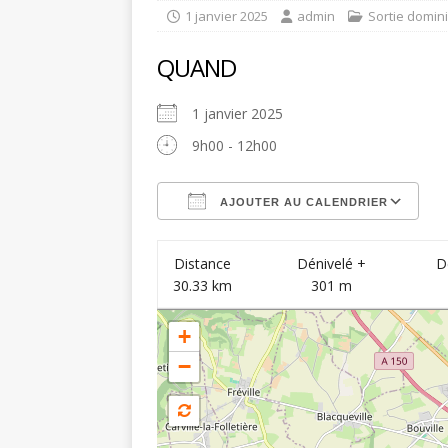
1 janvier 2025
admin
Sortie domin
QUAND
1 janvier 2025
9h00 - 12h00
AJOUTER AU CALENDRIER
Télécharger ICS
C
Distance
Dénivelé +
D
30.33 km
301 m
+
−