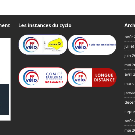
nnent
Les instances du cyclo
Arch
août 
juille
juin 
mai 2
avril 
mars 
janvi
déce
septe
août 
mai 2