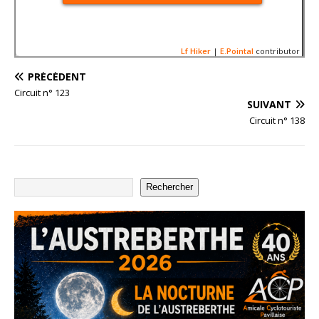
Lf Hiker
|
E.Pointal
contributor
PRÉCÉDENT
Circuit n° 123
SUIVANT
Circuit n° 138
Nom:
Circuit n124-17920
Distance:
42,5 km
Altitude minimum:
49 m
400
Altitude maximum:
177 m
Montée cumulée:
439 m
Altitude (m)
Descente cumulée :
439 
200
Rechercher
Durée:
1:53'23"
0
-200
20
40
Distance (km)