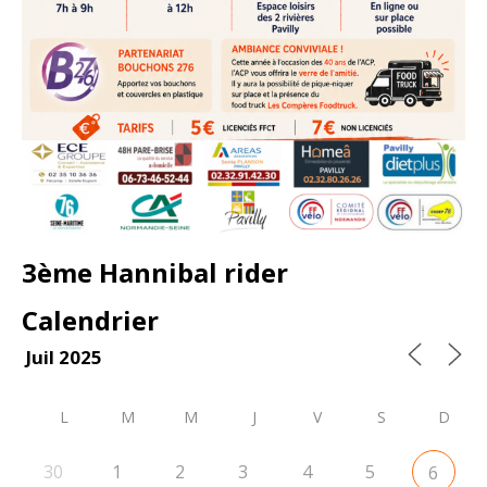
3ème Hannibal rider
Calendrier
Juil 2025
L
M
M
J
V
S
D
30
1
2
3
4
5
6