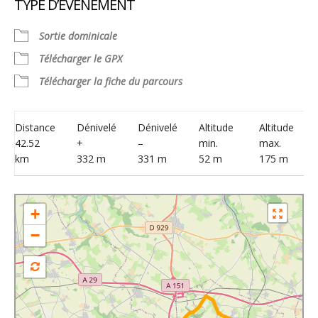
TYPE D’ÉVÈNEMENT
Télécharger ICS
Calendrier Google
Sortie dominicale
Télécharger le GPX
Télécharger la fiche du parcours
Distance
Dénivelé
Dénivelé
Altitude
Altitude
42.52
+
–
min.
max.
km
332 m
331 m
52 m
175 m
+
−