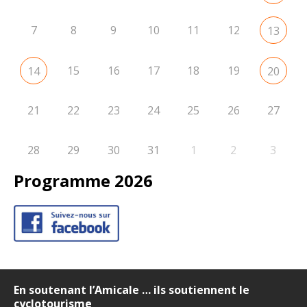
7
8
9
10
11
12
13
15
16
17
18
19
14
20
21
22
23
24
25
26
27
28
29
30
31
1
2
3
Programme 2026
En soutenant l’Amicale … ils soutiennent le
cyclotourisme