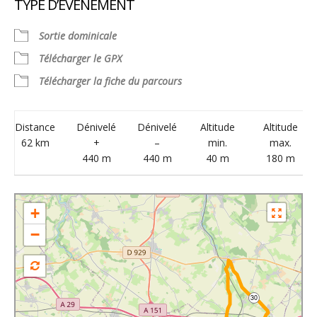
TYPE D’ÉVÈNEMENT
Télécharger ICS
Calendrier Google
Sortie dominicale
Télécharger le GPX
Télécharger la fiche du parcours
Distance
Dénivelé
Dénivelé
Altitude
Altitude
62 km
+
–
min.
max.
440 m
440 m
40 m
180 m
+
−
30