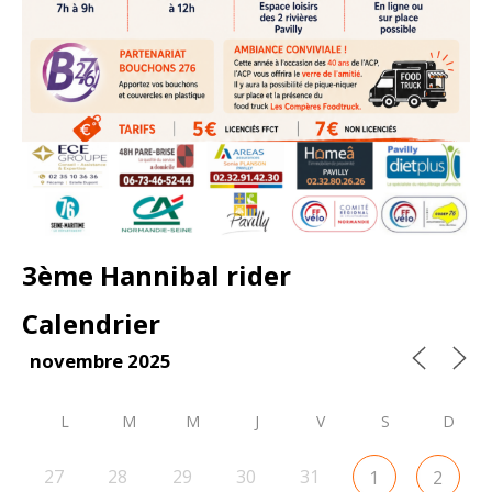
3ème Hannibal rider
Calendrier
novembre 2025
L
M
M
J
V
S
D
27
28
29
30
31
1
2