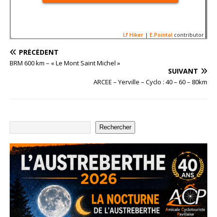
Lf Hiker
|
E.Pointal
contributor
PRÉCÉDENT
BRM 600 km – « Le Mont Saint Michel »
SUIVANT
ARCEE – Yerville – Cyclo : 40 – 60 – 80km
Nom:
Circuit N°108
Distance:
62 km
Altitude minimum:
44 m
400
Altitude maximum:
176 m
Montée cumulée:
390 m
Altitude (m)
Descente cumulée :
390 
200
Rechercher
Durée:
2:34'00.598
0
-200
20
40
60
Distance (km)