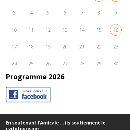
3
4
5
6
7
8
9
10
11
12
13
14
15
16
17
18
19
20
21
22
23
24
25
26
27
28
29
30
Programme 2026
En soutenant l’Amicale … ils soutiennent le
cyclotourisme