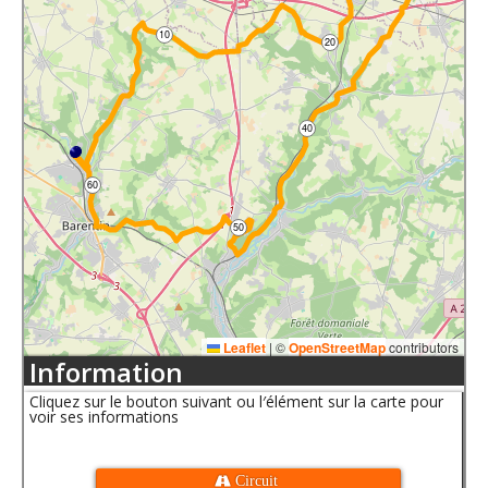
10
20
40
60
50
Leaflet
|
©
OpenStreetMap
contributors
Information
Cliquez sur le bouton suivant ou l′élément sur la carte pour
voir ses informations
 Circuit