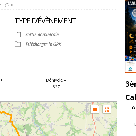
e
0
TYPE D’ÉVÈNEMENT
Sortie dominicale
Télécharger le GPX
alendrier Google
iCalendar
 +
Dénivelé –
3è
627
Ca
A