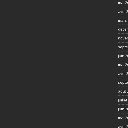
mai 2
avril 
mars 
déce
nove
septe
juin 
mai 2
avril 
septe
août 
juille
juin 
mai 2
avril 