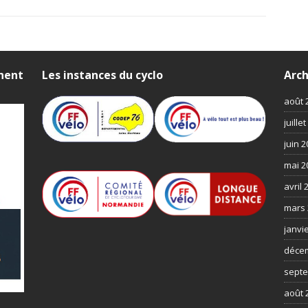
nnent
Les instances du cyclo
Arch
août 
juille
juin 
mai 2
avril 
mars 
janvi
déce
septe
août 