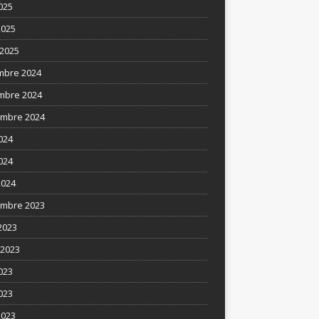
025
2025
2025
mbre 2024
mbre 2024
mbre 2024
2024
024
2024
mbre 2023
2023
t 2023
2023
023
2023