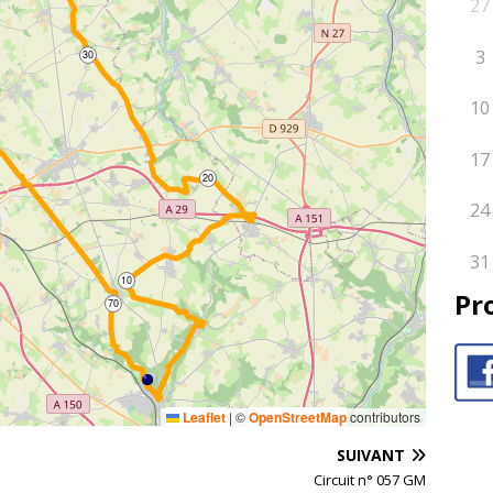
27
3
30
10
17
20
24
31
10
Pr
70
Leaflet
|
©
OpenStreetMap
contributors
SUIVANT
Circuit n° 057 GM