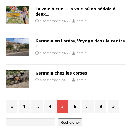
La voie bleue … la voie où on pédale à
deux…
5 septembre 2024
admin
Germain en Lorère, Voyage dans le centre
!
5 septembre 2024
admin
Germain chez les corses
5 septembre 2024
admin
«
1
…
4
5
6
…
9
»
Rechercher