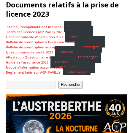
Documents relatifs à la prise de
licence 2023
Tableau récapitulatif des licences
Télécharger
Tarifs des licences ACP Pavilly 2023
Télécharger
Fiche individuelle d’inscription 2023
Télécharger
Bulletin de souscription à l’assurance 2023
Télécharger
Bulletin de souscription aux options 2023
Télécharger
Questionnaire de santé 2023
Télécharger
Attestation Questionnaire de santé 2023
Télécharger
Guide de l’assurance 2023
Télécharger
Notice d’information assurance 2023
Télécharger
Règlement Intérieur ACP_PAVILLY
Télécharger
Rechercher