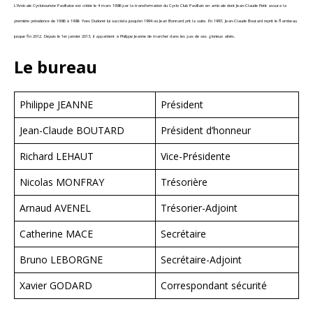
L’Amicale Cyclotouriste Pavillaise est créée le 4 mars 1986 par la transformation du Cyclo Club Pavillais en amicale dont Jean-Claude Petit assura la
première présidence de 1986 à 1989. Yves Dudoret lui succéda jusqu’en 1994 où Jean Bonnard prit la suite. En 1997, Jean-Claude Boutard reprit le flambeau
jusque fin 2012. Depuis le 1er janvier 2013, il appartient à Philippe Jeanne de marcher dans les pas de ses glorieux aînés.
Le bureau
Philippe JEANNE
Président
Jean-Claude BOUTARD
Président d’honneur
Richard LEHAUT
Vice-Présidente
Nicolas MONFRAY
Trésorière
Arnaud AVENEL
Trésorier-Adjoint
Catherine MACE
Secrétaire
Bruno LEBORGNE
Secrétaire-Adjoint
Xavier GODARD
Correspondant sécurité