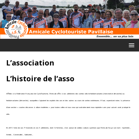
L’association
L’histoire de l’asso
Affiliée à la Fédération Française de CycloTourisme, l’Amicale offre à ses adhérents des sorties vélo bi-hebdomadaires (mercredi et dimanche) ou
hebdomadaires (dimanche), auxquelles s’ajoutent les exploits des uns et des autres au cours de sorties extérieures. Il faut, cependant noter, la présence
d’une section « courtes distances à allure modérées » pour toutes celles et tous ceux qui souhaiteraient nous rejoindre sans pour autant avoir pratiqué le
vélo.
En 2017, forte de ses 71 licenciés et ces 5 adhérents, dont 12 femmes, c’est autour de solides valeurs sportives que l’Amicale forge son nom : Sportivité…
Amitié… Convivialité… Solidarité…