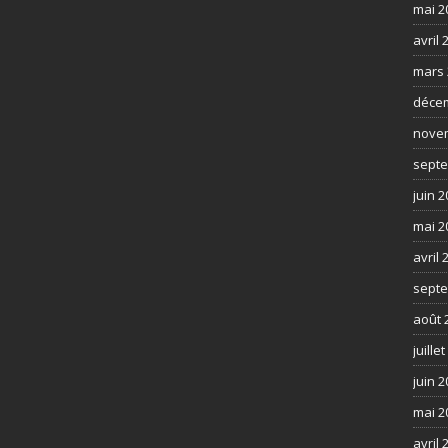
mai 2
avril 
mars 
déce
nove
septe
juin 
mai 2
avril 
septe
août 
juille
juin 
mai 2
avril 