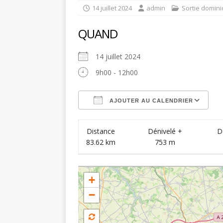
14 juillet 2024
admin
Sortie domini
QUAND
14 juillet 2024
9h00 - 12h00
AJOUTER AU CALENDRIER
Télécharger ICS
C
Distance
Dénivelé +
D
83.62 km
753 m
+
−