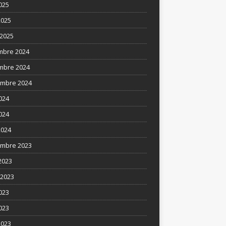
025
2025
2025
mbre 2024
mbre 2024
mbre 2024
2024
024
2024
mbre 2023
2023
t 2023
2023
023
2023