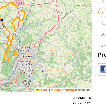
30
20
6
13
80
20
40
27
Pr
60
Leaflet
|
©
OpenStreetMap
contributors
SUIVANT
Circuit n° 125