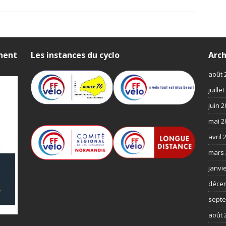
nnent
Les instances du cyclo
Arch
août 
juille
juin 
mai 2
avril 
mars 
janvi
déce
septe
août 