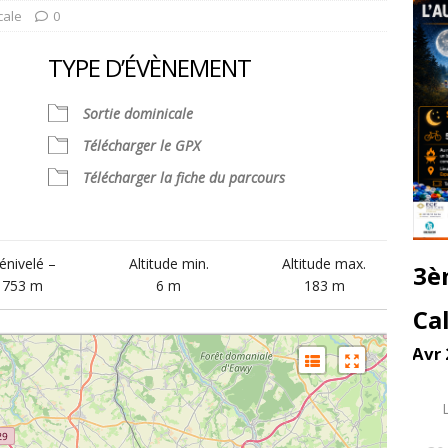
cale
0
TYPE D’ÉVÈNEMENT
Sortie dominicale
Télécharger le GPX
Télécharger la fiche du parcours
alendrier Google
iCalendar
énivelé –
Altitude min.
Altitude max.
3è
753 m
6 m
183 m
Ca
Avr