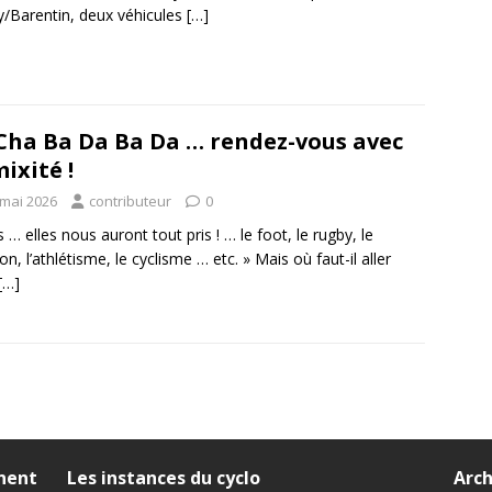
ly/Barentin, deux véhicules
[…]
Cha Ba Da Ba Da … rendez-vous avec
mixité !
 mai 2026
contributeur
0
s … elles nous auront tout pris ! … le foot, le rugby, le
on, l’athlétisme, le cyclisme … etc. » Mais où faut-il aller
[…]
nnent
Les instances du cyclo
Arch