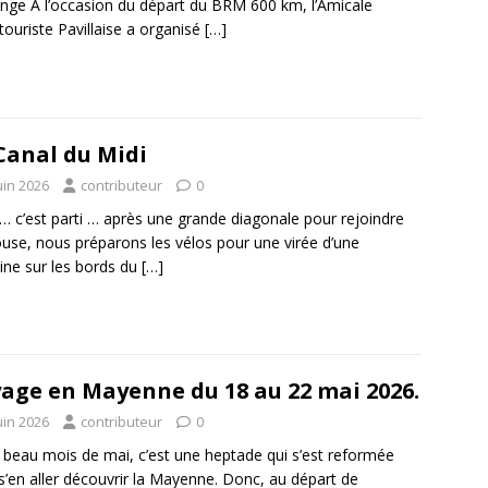
ange À l’occasion du départ du BRM 600 km, l’Amicale
touriste Pavillaise a organisé
[…]
Canal du Midi
uin 2026
contributeur
0
 … c’est parti … après une grande diagonale pour rejoindre
use, nous préparons les vélos pour une virée d’une
ne sur les bords du
[…]
age en Mayenne du 18 au 22 mai 2026.
uin 2026
contributeur
0
 beau mois de mai, c’est une heptade qui s’est reformée
s’en aller découvrir la Mayenne. Donc, au départ de