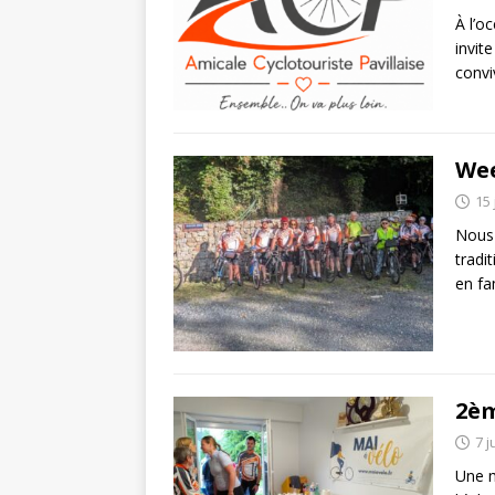
À l’o
invit
convi
Wee
15 
Nous 
tradi
en fa
2èm
7 j
Une m