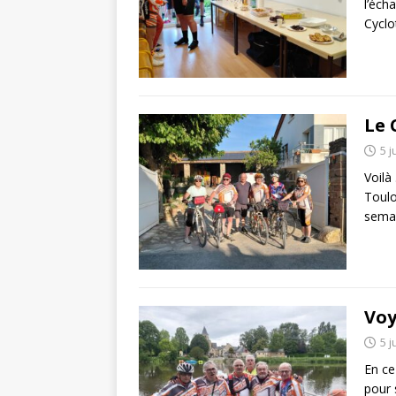
l’éch
Cyclo
Le 
5 j
Voilà
Toulo
semai
Voy
5 j
En ce
pour 