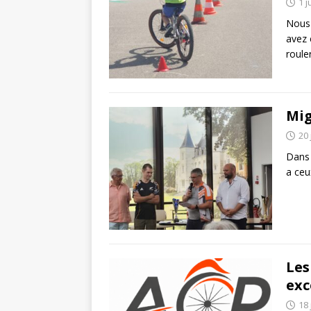
1 j
Nous 
avez 
roule
Mig
20 
Dans 
a ceu
Les
exc
18 