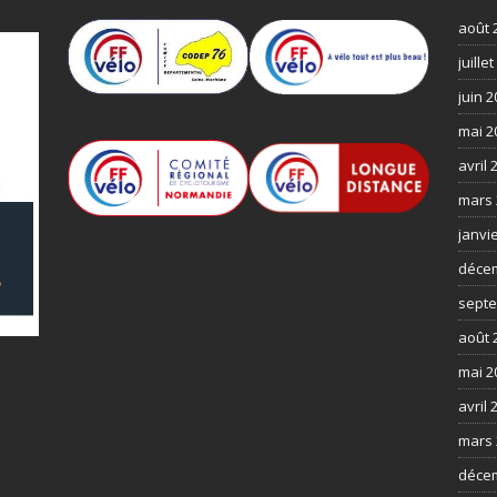
août 
juille
juin 
mai 2
avril 
mars 
janvi
déce
septe
août 
mai 2
avril 
mars 
déce