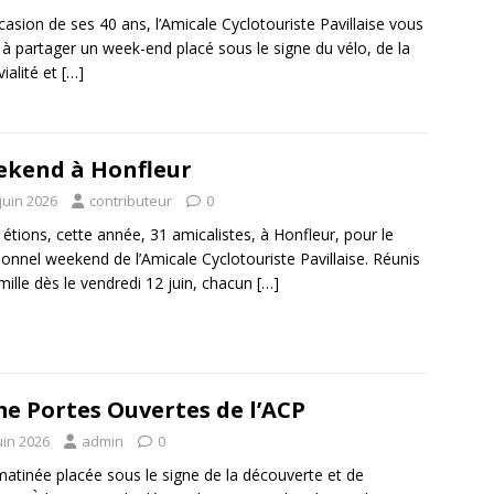
ccasion de ses 40 ans, l’Amicale Cyclotouriste Pavillaise vous
e à partager un week-end placé sous le signe du vélo, de la
vialité et
[…]
kend à Honfleur
juin 2026
contributeur
0
étions, cette année, 31 amicalistes, à Honfleur, pour le
tionnel weekend de l’Amicale Cyclotouriste Pavillaise. Réunis
mille dès le vendredi 12 juin, chacun
[…]
e Portes Ouvertes de l’ACP
uin 2026
admin
0
atinée placée sous le signe de la découverte et de