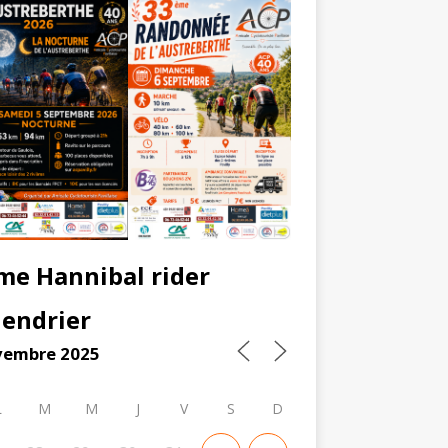
me Hannibal rider
lendrier
vembre 2025
L
M
M
J
V
S
D