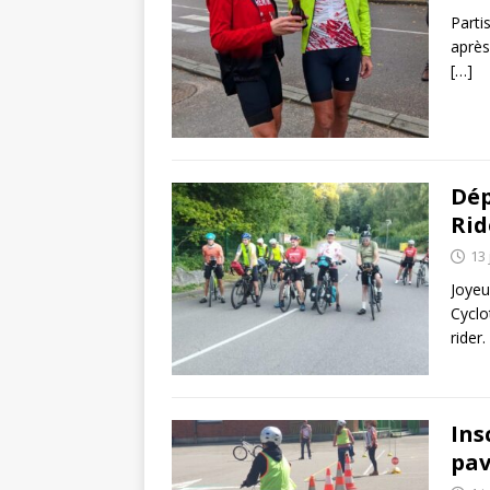
Partis
après
[…]
Dép
Rid
13 
Joyeu
Cyclo
rider
Ins
pav