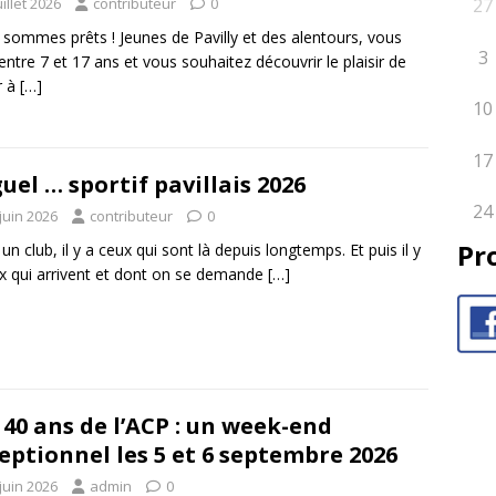
27
uillet 2026
contributeur
0
sommes prêts ! Jeunes de Pavilly et des alentours, vous
3
entre 7 et 17 ans et vous souhaitez découvrir le plaisir de
r à
[…]
10
17
uel … sportif pavillais 2026
24
juin 2026
contributeur
0
Pr
un club, il y a ceux qui sont là depuis longtemps. Et puis il y
x qui arrivent et dont on se demande
[…]
 40 ans de l’ACP : un week-end
eptionnel les 5 et 6 septembre 2026
juin 2026
admin
0