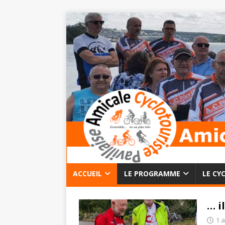
ACCUEIL
LE PROGRAMME
LE CY
… i
1 