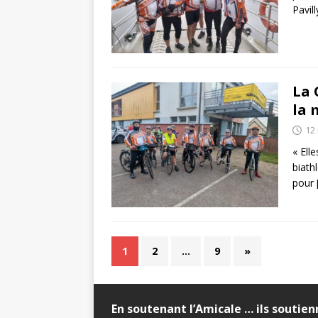
Pavil
La 
la 
12
« Elle
biathl
pour
1
2
…
9
»
En soutenant l’Amicale … ils soutie